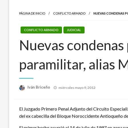
PÁGINA DE INICIO
CONFLICTO ARMADO
NUEVAS CONDENAS PO
CONFLICTO ARMADO
JUDICIAL
Nuevas condenas p
paramilitar, alias
Publicado
Iván Briceño
miércoles mayo 9, 2012
el
El Juzgado Primero Penal Adjunto del Circuito Especiali
del ex cabecilla del Bloque Noroccidente Antioqueño de
El primer hecho ocurrió el 14 de julio de 1997 en zona 