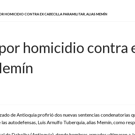
R HOMICIDIO CONTRA EX CABECILLA PARAMILITAR, ALIAS MEMÍN
or homicidio contra e
 Memín
zado de Antioquia profirió dos nuevas sentencias condenatorias q
 las autodefensas, Luis Arnulfo Tuberquia, alias Memín, como resp
rural de Dabeiba (Antioquia), donde hombres armados ultimaron a J