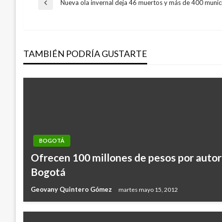
Navegación
Nueva ola invernal deja 46 muertos y más de 400 munic
Entrada
anterior
de
TAMBIÉN PODRÍA GUSTARTE
entradas
BOGOTÁ
Ofrecen 100 millones de pesos por autor
Bogotá
Geovany Quintero Gómez
martes mayo 15, 2012