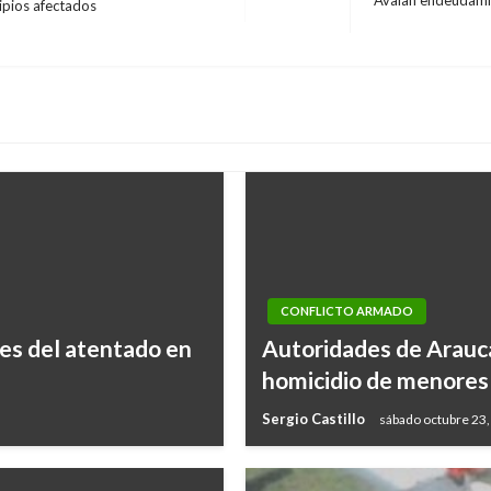
Avalan endeudamie
ipios afectados
Entrada
siguiente
CONFLICTO ARMADO
es del atentado en
Autoridades de Arauca 
homicidio de menores
Sergio Castillo
sábado octubre 23