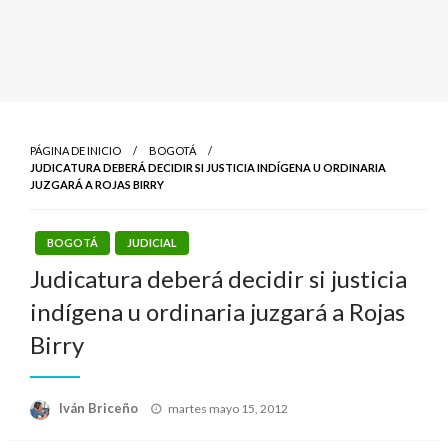
PÁGINA DE INICIO
BOGOTÁ
JUDICATURA DEBERÁ DECIDIR SI JUSTICIA INDÍGENA U ORDINARIA
JUZGARÁ A ROJAS BIRRY
BOGOTÁ
JUDICIAL
Judicatura deberá decidir si justicia
indígena u ordinaria juzgará a Rojas
Birry
Publicado
Iván Briceño
martes mayo 15, 2012
el