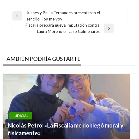
Navegación
Juanes y Paula Fernandes presentaron el
Entrada
sencillo Hoy me voy
de
anterior
Fiscalía prepara nueva imputación contra
entradas
Entrada
Laura Moreno en caso Colmenares
siguiente
TAMBIÉN PODRÍA GUSTARTE
JUDICIAL
Nicolás Petro: «La Fiscalía me doblegó moral y
físicamente»