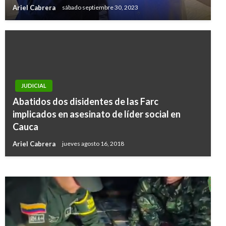
Ariel Cabrera
sábado septiembre 30, 2023
JUDICIAL
Abatidos dos disidentes de las Farc
BOGOTÁ
implicados en asesinato de líder social en
Doce taxistas cumplen 24 horas encadenados
Cauca
para protestar por Uber
Ariel Cabrera
jueves agosto 16, 2018
Andres Felipe Gama
miércoles junio 22, 2016