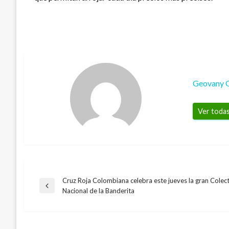
Geovany 
Ver todas
Cruz Roja Colombiana celebra este jueves la gran Colect
Navegación
Entrada
Nacional de la Banderita
ECONOMÍA
anterior
de
En julio de 2017 la variación anual de la p