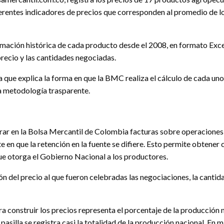
ferentes indicadores de precios que corresponden al promedio de lo
formación histórica de cada producto desde el 2008, en formato Exc
recio y las cantidades negociadas.
que explica la forma en que la BMC realiza el cálculo de cada uno d
a metodología trasparente.
strar en la Bolsa Mercantil de Colombia facturas sobre operacione
 en que la retención en la fuente se difiere. Esto permite obtener 
ue otorga el Gobierno Nacional a los productores.
n del precio al que fueron celebradas las negociaciones, la cantidad
construir los precios representa el porcentaje de la producción nac
silla se registra casi la totalidad de la producción nacional. En maí