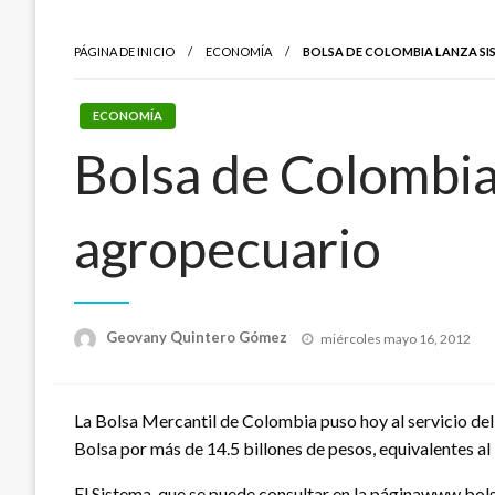
PÁGINA DE INICIO
ECONOMÍA
BOLSA DE COLOMBIA LANZA SI
ECONOMÍA
Bolsa de Colombia 
agropecuario
Publicado
Geovany Quintero Gómez
miércoles mayo 16, 2012
el
La Bolsa Mercantil de Colombia puso hoy al servicio del 
Bolsa por más de 14.5 billones de pesos, equivalentes a
El Sistema, que se puede consultar en la páginawww.bol