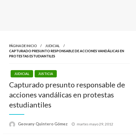
PÁGINA DE INICIO
JUDICIAL
CAPTURADO PRESUNTO RESPONSABLE DE ACCIONES VANDÁLICAS EN
PROTESTAS ESTUDIANTILES
JUDICIAL
JUSTICIA
Capturado presunto responsable de
acciones vandálicas en protestas
estudiantiles
Publicado
Geovany Quintero Gómez
martes mayo 29, 2012
el