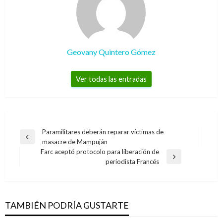
Geovany Quintero Gómez
Ver todas las entradas
Navegación
Paramilitares deberán reparar víctimas de
Entrada
masacre de Mampuján
de
anterior
Farc aceptó protocolo para liberación de
entradas
Entrada
periodista Francés
siguiente
TAMBIÉN PODRÍA GUSTARTE