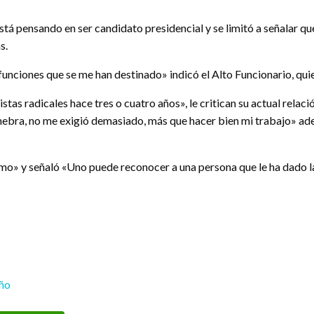
stá pensando en ser candidato presidencial y se limitó a señalar q
s.
s funciones que se me han destinado» indicó el Alto Funcionario, q
tas radicales hace tres o cuatro años», le critican su actual relaci
bra, no me exigió demasiado, más que hacer bien mi trabajo» a
smo» y señaló «Uno puede reconocer a una persona que le ha dado la
eño