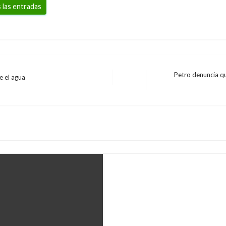
 las entradas
Petro denuncia q
e el agua
Entrada
NACIONAL
siguiente
Más de 80 familias de
por enfrentamientos 
Iván Briceño
viernes enero 1, 202