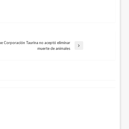
ue Corporación Taurina no aceptó eliminar
muerte de animales
 zona rural de Tibú fueron desplazadas
entre grupos armados
1