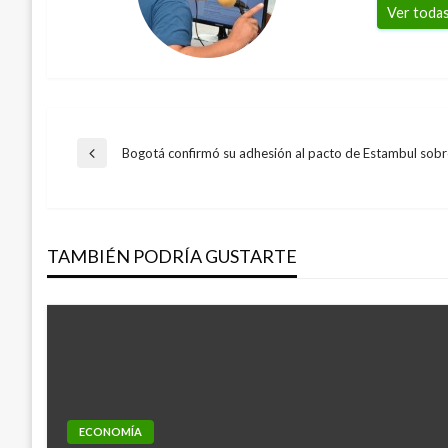
Ver todas
Navegación
Bogotá confirmó su adhesión al pacto de Estambul sobr
Entrada
anterior
de
TAMBIÉN PODRÍA GUSTARTE
entradas
ECONOMÍA