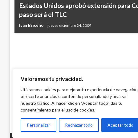
NACIONAL
Estados Unidos aprobó extensión para Co
Resultados de las loterías y chances de 
paso será el TLC
octubre en Colombia
Iván Briceño
jueves diciembre 24, 2009
Ariel Cabrera
lunes octubre 8, 2018
Valoramos tu privacidad.
Utilizamos cookies para mejorar tu experiencia de navegación
ofrecerte anuncios o contenido personalizado y analizar
nuestro tráfico. Al hacer clic en "Aceptar todo", das tu
consentimiento para el uso de cookies.
Personalizar
Rechazar todo
Aceptar todo