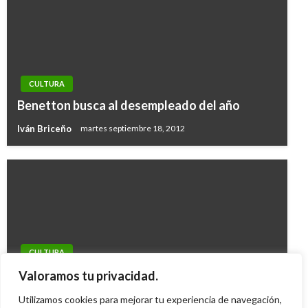
CULTURA
Benetton busca al desempleado del año
Iván Briceño
martes septiembre 18, 2012
CULTURA
Especial Concurso Nacional de Belleza 2010
Valoramos tu privacidad.
Radio Santa Fe
Utilizamos cookies para mejorar tu experiencia de navegación,