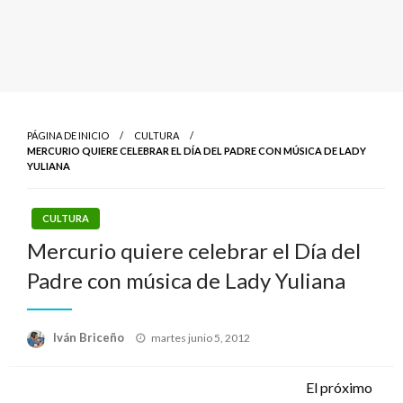
PÁGINA DE INICIO
CULTURA
MERCURIO QUIERE CELEBRAR EL DÍA DEL PADRE CON MÚSICA DE LADY
YULIANA
CULTURA
Mercurio quiere celebrar el Día del
Padre con música de Lady Yuliana
Publicado
Iván Briceño
martes junio 5, 2012
el
El próximo