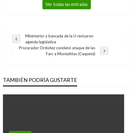
Ver todas las entradas
Navegación
Mininterior y bancada de la U revisaron
Entrada
agenda legislativa
de
anterior
Procurador Ordoñez condenó ataque de las
entradas
Entrada
Farc a Montañitas (Caquetá)
siguiente
TAMBIÉN PODRÍA GUSTARTE