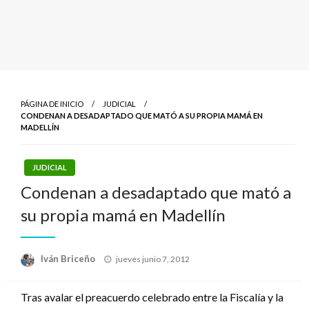
PÁGINA DE INICIO
JUDICIAL
CONDENAN A DESADAPTADO QUE MATÓ A SU PROPIA MAMÁ EN
MADELLÍN
JUDICIAL
Condenan a desadaptado que mató a
su propia mamá en Madellín
Publicado
Iván Briceño
jueves junio 7, 2012
el
Tras avalar el preacuerdo celebrado entre la Fiscalía y la