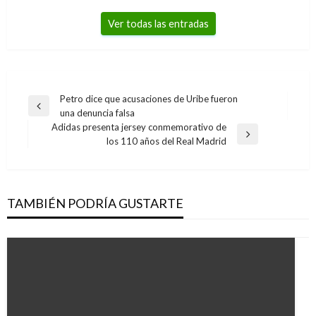
Ver todas las entradas
Navegación
Petro dice que acusaciones de Uribe fueron
Entrada
una denuncia falsa
de
anterior
Adidas presenta jersey conmemorativo de
entradas
Entrada
los 110 años del Real Madrid
siguiente
TAMBIÉN PODRÍA GUSTARTE