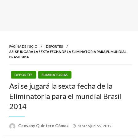
PÁGINA DE INICIO
DEPORTES
ASÍ SE JUGARÁ LA SEXTA FECHA DE LA ELIMINATORIA PARA EL MUNDIAL
BRASIL 2014
DEPORTES
ELIMINATORIAS
Así se jugará la sexta fecha de la
Eliminatoria para el mundial Brasil
2014
Publicado
Geovany Quintero Gómez
sábado junio 9, 2012
el