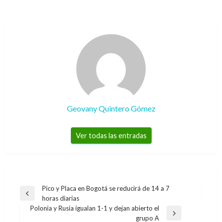
Geovany Quintero Gómez
Ver todas las entradas
Navegación
Pico y Placa en Bogotá se reducirá de 14 a 7
Entrada
horas diarias
de
anterior
Polonia y Rusia igualan 1-1 y dejan abierto el
entradas
Entrada
grupo A