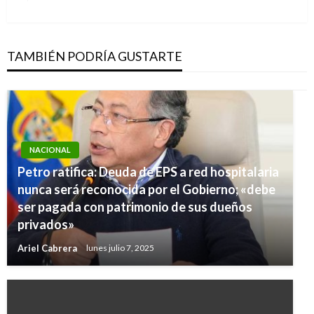
siguiente
TAMBIÉN PODRÍA GUSTARTE
NACIONAL
Petro ratifica: Deuda de EPS a red hospitalaria
nunca será reconocida por el Gobierno; «debe
ser pagada con patrimonio de sus dueños
privados»
Ariel Cabrera
lunes julio 7, 2025