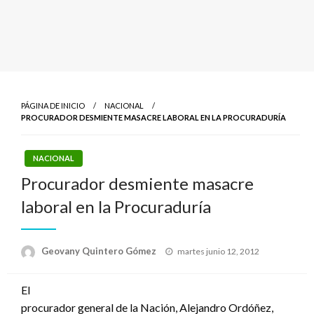
PÁGINA DE INICIO
NACIONAL
PROCURADOR DESMIENTE MASACRE LABORAL EN LA PROCURADURÍA
NACIONAL
Procurador desmiente masacre
laboral en la Procuraduría
Publicado
Geovany Quintero Gómez
martes junio 12, 2012
el
El
procurador general de la Nación, Alejandro Ordóñez,