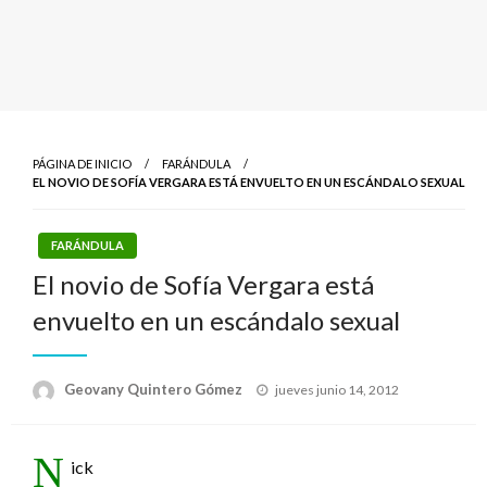
PÁGINA DE INICIO
FARÁNDULA
EL NOVIO DE SOFÍA VERGARA ESTÁ ENVUELTO EN UN ESCÁNDALO SEXUAL
FARÁNDULA
El novio de Sofía Vergara está
envuelto en un escándalo sexual
Publicado
Geovany Quintero Gómez
jueves junio 14, 2012
el
N
ick