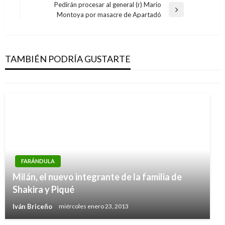
de
Pedirán procesar al general (r) Mario
anterior
Entrada
Montoya por masacre de Apartadó
entradas
siguiente
ARTE Y GENTE
Pilar Castaño: Nuevas tendencias en el uso de
joyas
TAMBIÉN PODRÍA GUSTARTE
Iván Briceño
jueves febrero 6, 2014
FARÁNDULA
Milán, el nuevo integrante de la familia de
Shakira y Piqué
Iván Briceño
miércoles enero 23, 2013