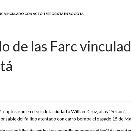
ARC VINCULADO CON ACTO TERRORISTA EN BOGOTÁ
o de las Farc vincula
otá
capturaron en el sur de la ciudad a William Cruz, alias “Yeison”,
ponsable del fallido atentado con carro bomba el pasado 15 de May
 de varios kilos de explosivos acondicionados en el baúl de un autom