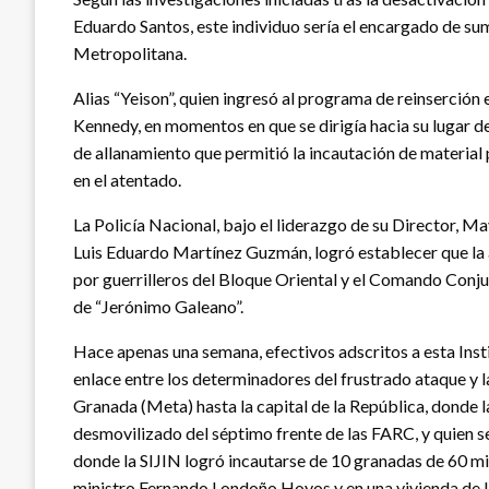
Eduardo Santos, este individuo sería el encargado de su
Metropolitana.
Alias “Yeison”, quien ingresó al programa de reinserción e
Kennedy, en momentos en que se dirigía hacia su lugar de
de allanamiento que permitió la incautación de material 
en el atentado.
La Policía Nacional, bajo el liderazgo de su Director,
Luis Eduardo Martínez Guzmán, logró establecer que la a
por guerrilleros del Bloque Oriental y el Comando Conjun
de “Jerónimo Galeano”.
Hace apenas una semana, efectivos adscritos a esta Insti
enlace entre los determinadores del frustrado ataque y 
Granada (Meta) hasta la capital de la República, donde 
desmovilizado del séptimo frente de las FARC, y quien s
donde la SIJIN logró incautarse de 10 granadas de 60 mil
ministro Fernando Londoño Hoyos y en una vivienda de Us