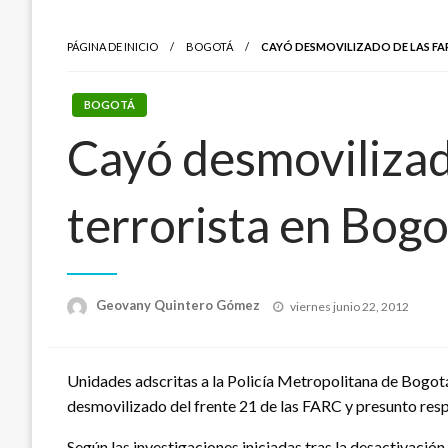
PÁGINA DE INICIO
BOGOTÁ
CAYÓ DESMOVILIZADO DE LAS F
BOGOTÁ
Cayó desmovilizad
terrorista en Bog
Publicado
Geovany Quintero Gómez
viernes junio 22, 2012
el
Unidades adscritas a la Policía Metropolitana de Bogotá, 
desmovilizado del frente 21 de las FARC y presunto res
Según las investigaciones iniciadas tras la desactivación