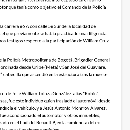
motor que tenía como objetivo el Comando de la Policía
la carrera 86 A con calle 58 Sur de la localidad de
n el que previamente se había practicado una diligencia
nos testigos respecto a la participación de William Cruz
e la Policía Metropolitana de Bogotá, Brigadier General
oordinada desde Uribe (Meta) y San José del Guaviare,
, cabecilla que ascendió en la estructura tras la muerte
e, de José William Toloza González, alias “Robin”,
as, fue este individuo quien trasladó el automóvil desde
nducía el vehículo, y a Jesús Antonio Monrroy Álvarez,
 fue acondicionado el automotor y otros inmuebles,
do en el baúl del Renault 9, en la camioneta del ex
 las investigaciones continúan.