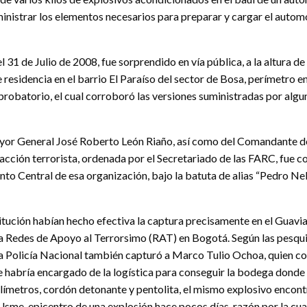
ministrar los elementos necesarios para preparar y cargar el auto
l 31 de Julio de 2008, fue sorprendido en vía pública, a la altura de 
 residencia en el barrio El Paraíso del sector de Bosa, perímetro e
probatorio, el cual corroboró las versiones suministradas por algu
 Mayor General José Roberto León Riaño, así como del Comandante d
cción terrorista, ordenada por el Secretariado de las FARC, fue c
to Central de esa organización, bajo la batuta de alias “Pedro Nel”
tución habían hecho efectiva la captura precisamente en el Guaviar
la Redes de Apoyo al Terrorsimo (RAT) en Bogotá. Según las pesquis
la Policía Nacional también capturó a Marco Tulio Ochoa, quien co
e habría encargado de la logística para conseguir la bodega donde
ímetros, cordón detonante y pentolita, el mismo explosivo encontra
me, epicentro de una explosión hace pocos días, razón por la cual