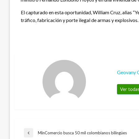
El capturado en esta oportunidad, William Cruz, alias “Yei
tráfico, fabricación y porte ilegal de armas y explosivos.
Geovany 
Ver todas
Navegación
MinComercio busca 50 mil colombianos bilingües
Entrada