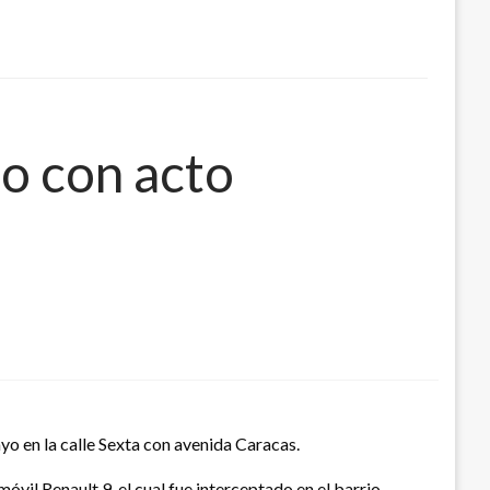
do con acto
o en la calle Sexta con avenida Caracas.
óvil Renault 9, el cual fue interceptado en el barrio