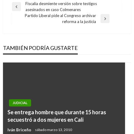
Navegación
Fiscalía desmiente versión sobre testigos
Entrada
asesinados en caso Colmenares
de
anterior
Partido Liberal pide al Congreso archivar
entradas
Entrada
reforma a la justicia
siguiente
TAMBIÉN PODRÍA GUSTARTE
ECONOMÍA
JUDICIAL
Banco Mundial aprobó préstamo de USD 700
Se entrega hombre que durante 15 horas
millones para fortalecer el sistema de salud de
secuestró a dos mujeres en Cali
Colombia
Iván Briceño
sábado marzo 13, 2010