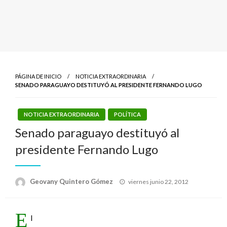
PÁGINA DE INICIO
NOTICIA EXTRAORDINARIA
SENADO PARAGUAYO DESTITUYÓ AL PRESIDENTE FERNANDO LUGO
NOTICIA EXTRAORDINARIA
POLÍTICA
Senado paraguayo destituyó al
presidente Fernando Lugo
Publicado
Geovany Quintero Gómez
viernes junio 22, 2012
el
E
l