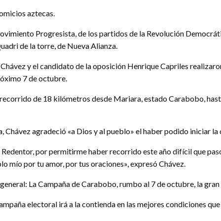
comicios aztecas.
Movimiento Progresista, de los partidos de la Revolución Democrá
adri de la torre, de Nueva Alianza.
 Chávez y el candidato de la oposición Henrique Capriles realizaro
róximo 7 de octubre.
 recorrido de 18 kilómetros desde Mariara, estado Carabobo, has
 Chávez agradeció «a Dios y al pueblo» el haber podido iniciar la
 Redentor, por permitirme haber recorrido este año difícil que pasó
blo mío por tu amor, por tus oraciones», expresó Chávez.
a general: La Campaña de Carabobo, rumbo al 7 de octubre, la gran 
mpaña electoral irá a la contienda en las mejores condiciones que