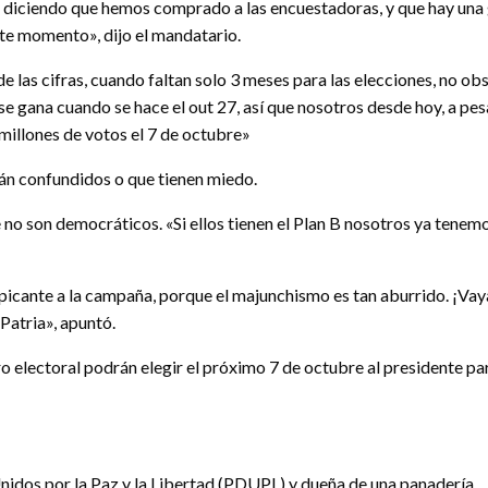
n diciendo que hemos comprado a las encuestadoras, y que hay una 
te momento», dijo el mandatario.
e las cifras, cuando faltan solo 3 meses para las elecciones, no obs
se gana cuando se hace el out 27, así que nosotros desde hoy, a pe
millones de votos el 7 de octubre»
stán confundidos o que tienen miedo.
no son democráticos. «Si ellos tienen el Plan B nosotros ya tenemos
icante a la campaña, porque el majunchismo es tan aburrido. ¡Vaya
 Patria», apuntó.
ro electoral podrán elegir el próximo 7 de octubre al presidente p
nidos por la Paz y la Libertad (PDUPL) y dueña de una panadería