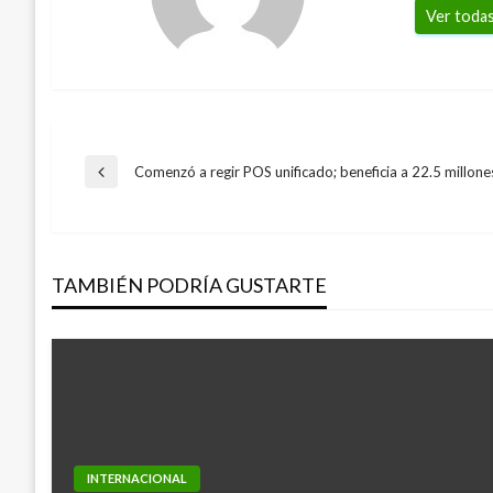
Ver todas
Navegación
Comenzó a regir POS unificado; beneficia a 22.5 millon
Entrada
anterior
de
TAMBIÉN PODRÍA GUSTARTE
entradas
INTERNACIONAL