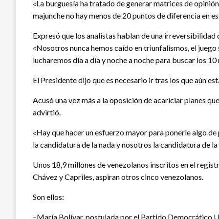
«La burguesía ha tratado de generar matrices de opinió
majunche no hay menos de 20 puntos de diferencia en es
Expresó que los analistas hablan de una irreversibilidad d
«Nosotros nunca hemos caído en triunfalismos, el juego 
lucharemos día a día y noche a noche para buscar los 10 
El Presidente dijo que es necesario ir tras los que aún e
Acusó una vez más a la oposición de acariciar planes que 
advirtió.
«Hay que hacer un esfuerzo mayor para ponerle algo de p
la candidatura de la nada y nosotros la candidatura de la
Unos 18,9 millones de venezolanos inscritos en el regist
Chávez y Capriles, aspiran otros cinco venezolanos.
Son ellos:
–María Bolívar, postulada por el Partido Democrático U