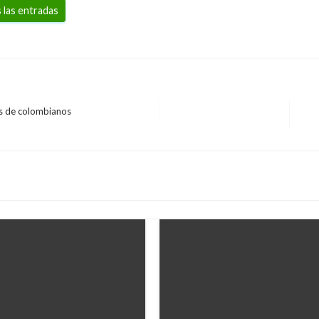
 las entradas
es de colombianos
Ent
sig