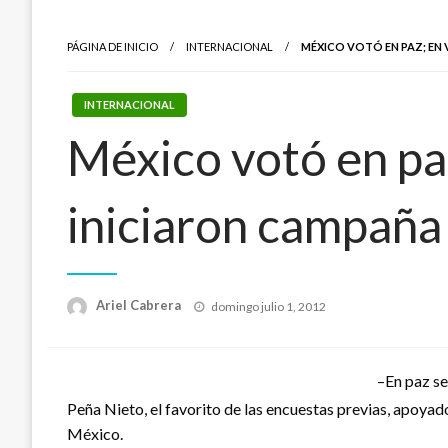
PÁGINA DE INICIO
INTERNACIONAL
MÉXICO VOTÓ EN PAZ; EN 
INTERNACIONAL
México votó en pa
iniciaron campaña
Publicado
Ariel Cabrera
domingo julio 1, 2012
el
–En paz se
Peña Nieto, el favorito de las encuestas previas, apoya
México.