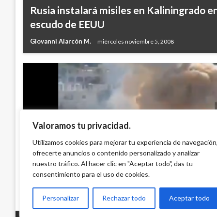
Rusia instalará misiles en Kaliningrado e
escudo de EEUU
Giovanni Alarcón M.
miércoles noviembre 5, 2008
Valoramos tu privacidad.
INTERNACIONAL
Utilizamos cookies para mejorar tu experiencia de navegación
Países y organismos celebran tregua entr
ofrecerte anuncios o contenido personalizado y analizar
nuestro tráfico. Al hacer clic en "Aceptar todo", das tu
Ariel Cabrera
miércoles noviembre 27, 2024
consentimiento para el uso de cookies.
Personalizar
Rechazar todo
Aceptar todo