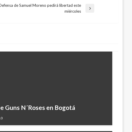
Defensa de Samuel Moreno pedirá libertad este
ntrada
miércoles
guiente
de Guns N´Roses en Bogotá
10