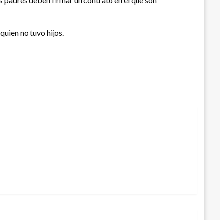
os padres deben firmar un contrato en el que son
quien no tuvo hijos.