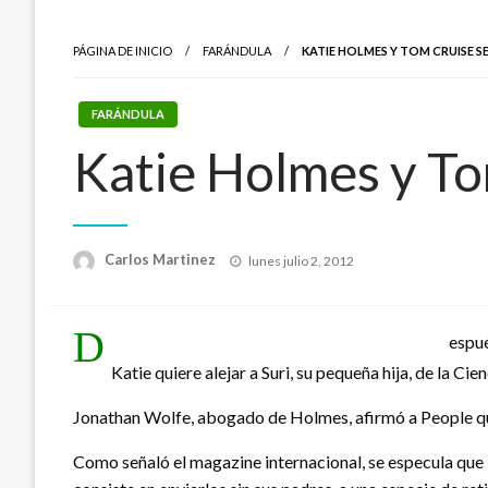
PÁGINA DE INICIO
FARÁNDULA
KATIE HOLMES Y TOM CRUISE S
FARÁNDULA
Katie Holmes y To
Publicado
Carlos Martinez
lunes julio 2, 2012
el
D
espué
Katie quiere alejar a Suri, su pequeña hija, de la C
Jonathan Wolfe, abogado de Holmes, afirmó a People que “
Como señaló el magazine internacional, se especula que Tom