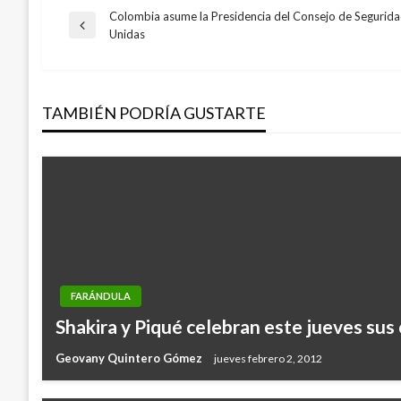
Colombia asume la Presidencia del Consejo de Segurida
Navegación
Entrada
Unidas
anterior
de
TAMBIÉN PODRÍA GUSTARTE
entradas
FARÁNDULA
Shakira y Piqué celebran este jueves su
Geovany Quintero Gómez
jueves febrero 2, 2012