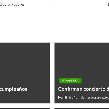
d de las Naciones
E
si
FARÁNDULA
s cumpleaños
Confirman concierto 
Iván Briceño
viernes febrero 5, 20