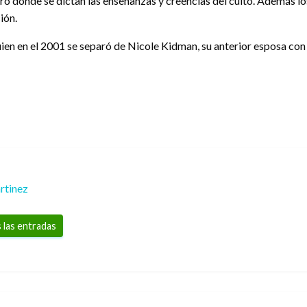
tiro donde se dictan las enseñanzas y creencias del culto. Además l
ión.
quien en el 2001 se separó de Nicole Kidman, su anterior esposa con 
rtinez
 las entradas