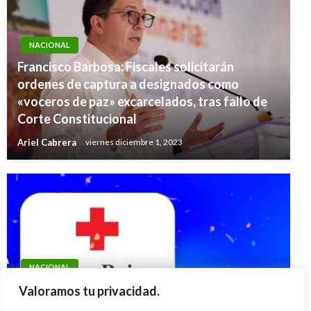
NACIONAL
Francisco Barbosa: Fiscales solicitarán
ordenes de captura a designados como
«voceros de paz» excarcelados, tras fallo de
Corte Constitucional
Ariel Cabrera
viernes diciembre 1, 2023
NACIONAL
Resultado de las loterías y chances de este
Valoramos tu privacidad.
martes 16 de mayo en Colombia