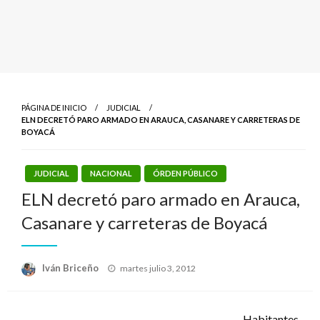
PÁGINA DE INICIO
JUDICIAL
ELN DECRETÓ PARO ARMADO EN ARAUCA, CASANARE Y CARRETERAS DE
BOYACÁ
JUDICIAL
NACIONAL
ÓRDEN PÚBLICO
ELN decretó paro armado en Arauca,
Casanare y carreteras de Boyacá
Publicado
Iván Briceño
martes julio 3, 2012
el
Habitantes