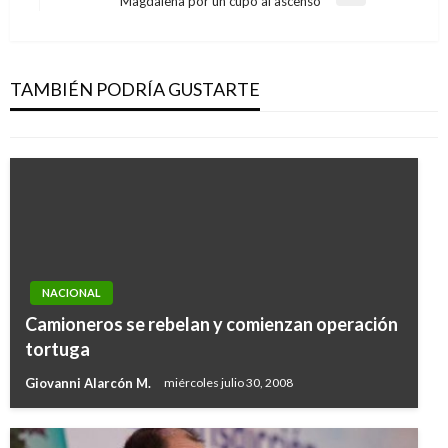
Magdalena por un cupo al ascenso
siguiente
NACIONAL
La próxima semana ternados se presentarán
ante la Corte
TAMBIÉN PODRÍA GUSTARTE
Geovany Quintero Gómez
martes marzo 13, 2012
NACIONAL
Camioneros se rebelan y comienzan operación
tortuga
Giovanni Alarcón M.
miércoles julio 30, 2008