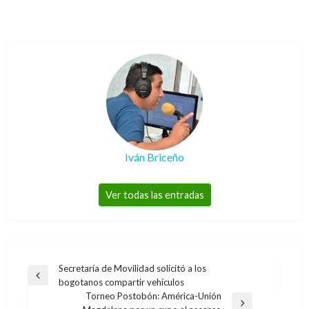
Iván Briceño
Ver todas las entradas
Navegación
Secretaría de Movilidad solicitó a los
Entrada
bogotanos compartir vehículos
de
anterior
Torneo Postobón: América-Unión
entradas
Entrada