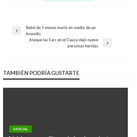
Navegación
Bebé de 5 meses murió en medio de un
Entrada
incendio
de
anterior
Ataque las Farc en el Cauca dejó nueve
entradas
Entrada
personas heridas
siguiente
TAMBIÉN PODRÍA GUSTARTE
JUDICIAL