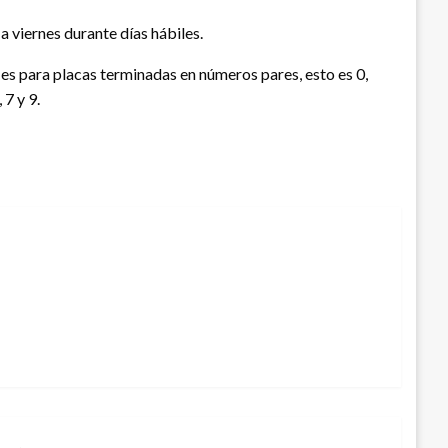
s a viernes durante días hábiles.
ón es para placas terminadas en números pares, esto es 0,
 7 y 9.