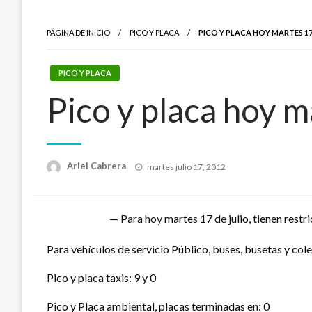
PÁGINA DE INICIO
PICO Y PLACA
PICO Y PLACA HOY MARTES 1
PICO Y PLACA
Pico y placa hoy m
Publicado
Ariel Cabrera
martes julio 17, 2012
el
— Para hoy martes 17 de julio, tienen restric
Para vehículos de servicio Público, buses, busetas y cole
Pico y placa taxis: 9 y 0
Pico y Placa ambiental, placas terminadas en: 0