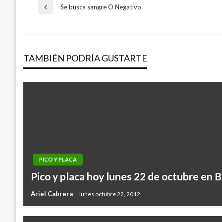
Navegación
Se busca sangre O Negativo
Entrada
anterior
de
TAMBIÉN PODRÍA GUSTARTE
entradas
PICO Y PLACA
Pico y placa hoy lunes 22 de octubre en 
Ariel Cabrera
lunes octubre 22, 2012