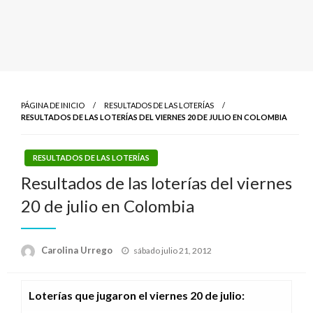
PÁGINA DE INICIO
RESULTADOS DE LAS LOTERÍAS
RESULTADOS DE LAS LOTERÍAS DEL VIERNES 20 DE JULIO EN COLOMBIA
RESULTADOS DE LAS LOTERÍAS
Resultados de las loterías del viernes
20 de julio en Colombia
Publicado
Carolina Urrego
sábado julio 21, 2012
el
Loterías que jugaron el viernes 20 de julio
: