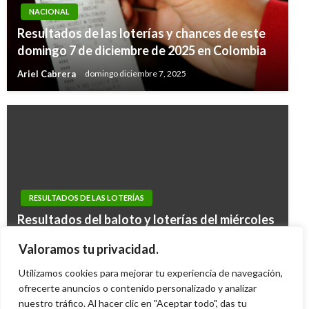
NACIONAL
Resultados de las loterías y chances de este
domingo 7 de diciembre de 2025 en Colombia
Ariel Cabrera
domingo diciembre 7, 2025
RESULTADOS DE LAS LOTERÍAS
NACIONAL
Resultados del baloto y loterías del miércoles
NACIONAL
Resultados de las loterías y chances del
22 de febrero en Colombia
Resultados de las loterías y chances de este
Valoramos tu privacidad.
jueves 1 de septiembre en Colombia
Ariel Cabrera
jueves febrero 23, 2012
viernes 12 de abril en Colombia
Utilizamos cookies para mejorar tu experiencia de navegación,
Ariel Cabrera
viernes septiembre 2, 2016
Iván Briceño
ofrecerte anuncios o contenido personalizado y analizar
sábado abril 13, 2019
nuestro tráfico. Al hacer clic en "Aceptar todo", das tu