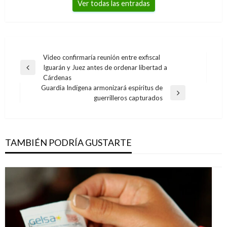
Ver todas las entradas
Navegación
Video confirmaría reunión entre exfiscal
Iguarán y Juez antes de ordenar libertad a
de
Entrada
Cárdenas
anterior
entradas
Guardia Indígena armonizará espíritus de
Entrada
guerrilleros capturados
siguiente
TAMBIÉN PODRÍA GUSTARTE