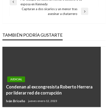
Entrada
esposa en Kennedy
de
anterior
Capturan a dos sicarios y un menor tras
entradas
Entrada
asesinar a chatarrero
siguiente
TAMBIÉN PODRÍA GUSTARTE
JUDICIAL
Condenan al excongresista Roberto Herrera
NACIONAL
por liderar red de corrupción
148 medicamentos, a control de precios
Iván Briceño
jueves enero 12, 2023
Giovanni Alarcón M.
lunes junio 5, 2017