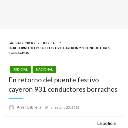
PÁGINA DE INICIO
JUDICIAL
EN RETORNO DEL PUENTE FESTIVO CAYERON 931 CONDUCTORES
BORRACHOS
JUDICIAL
NACIONAL
En retorno del puente festivo
cayeron 931 conductores borrachos
Publicado
Ariel Cabrera
lunes julio 23, 2012
el
La policía