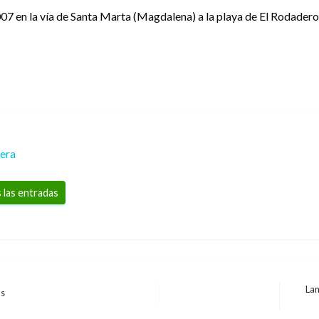
07 en la vía de Santa Marta (Magdalena) a la playa de El Rodader
rera
 las entradas
Lan
os
Entra
siguie