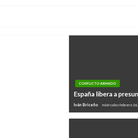
agredir con ácido a
CONFLICTO ARMADO
España libera a presun
del Tino Asprilla
Iván Briceño
miércoles febrero 16