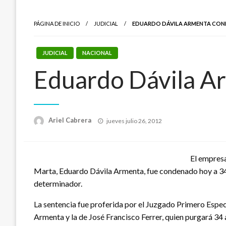
PÁGINA DE INICIO
JUDICIAL
EDUARDO DÁVILA ARMENTA COND
JUDICIAL
NACIONAL
Eduardo Dávila Ar
Publicado
Ariel Cabrera
jueves julio 26, 2012
el
El empresa
Marta, Eduardo Dávila Armenta, fue condenado hoy a 34
determinador.
La sentencia fue proferida por el Juzgado Primero Espe
Armenta y la de José Francisco Ferrer, quien purgará 34 