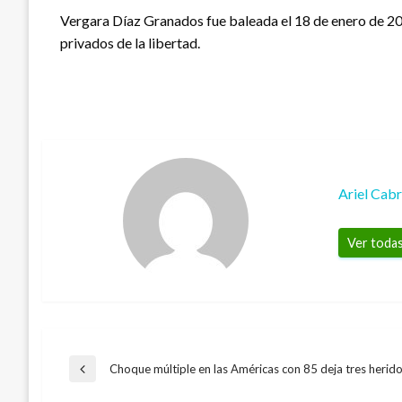
Vergara Díaz Granados fue baleada el 18 de enero de 20
privados de la libertad.
Ariel Cab
Ver todas
Navegación
Choque múltiple en las Américas con 85 deja tres herid
Entrada
anterior
JUDICIAL