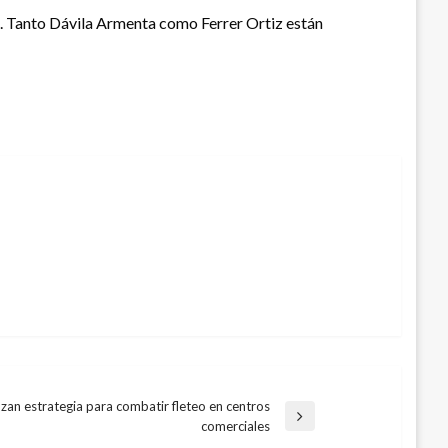
o. Tanto Dávila Armenta como Ferrer Ortiz están
zan estrategia para combatir fleteo en centros
da
comerciales
nte