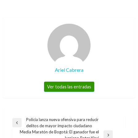
Ariel Cabrera
Ver todas las entradas
Navegación
Policía lanza nueva ofensiva para reducir
Entrada
delitos de mayor impacto ciudadano
de
anterior
Media Maratón de Bogotá: El ganador fue el
entradas
Entrada