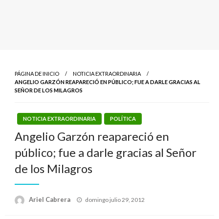
PÁGINA DE INICIO
NOTICIA EXTRAORDINARIA
ANGELIO GARZÓN REAPARECIÓ EN PÚBLICO; FUE A DARLE GRACIAS AL
SEÑOR DE LOS MILAGROS
NOTICIA EXTRAORDINARIA
POLÍTICA
Angelio Garzón reapareció en
público; fue a darle gracias al Señor
de los Milagros
Publicado
Ariel Cabrera
domingo julio 29, 2012
el