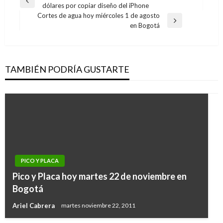
Entrada
dólares por copiar diseño del iPhone
de
anterior
Cortes de agua hoy miércoles 1 de agosto
entradas
Entrada
en Bogotá
siguiente
TAMBIÉN PODRÍA GUSTARTE
PICO Y PLACA
Pico y Placa hoy martes 22 de noviembre en
Bogotá
Ariel Cabrera
martes noviembre 22, 2011