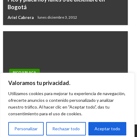
Bogotá
Ariel Cabrera
lunes diciembre 3, 2012
PICO Y PLACA
Pico y Placa hoy viernes 6 de noviembre en
Valoramos tu privacidad.
Bogotá
Utilizamos cookies para mejorar tu experiencia de navegación,
ofrecerte anuncios o contenido personalizado y analizar
Ariel Cabrera
viernes noviembre 6, 2009
nuestro tráfico. Al hacer clic en "Aceptar todo", das tu
consentimiento para el uso de cookies.
Personalizar
Rechazar todo
Aceptar todo
© Radio Santa Fe 1070 am