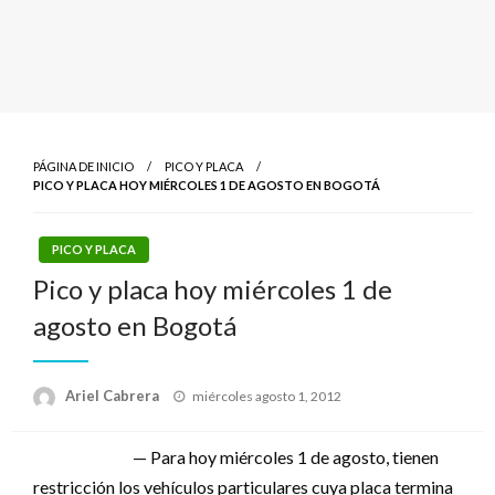
PÁGINA DE INICIO
PICO Y PLACA
PICO Y PLACA HOY MIÉRCOLES 1 DE AGOSTO EN BOGOTÁ
PICO Y PLACA
Pico y placa hoy miércoles 1 de
agosto en Bogotá
Publicado
Ariel Cabrera
miércoles agosto 1, 2012
el
— Para hoy miércoles 1 de agosto, tienen
restricción los vehículos particulares cuya placa termina