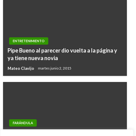
ENTRETENIMIENTO
Pipe Bueno al parecer dio vuelta a la página y
ya tiene nueva novia
Mateo Clavijo
martes junio 2, 2015
FARÁNDULA
ENTRETENIMIENTO
Transexuales fueron protagonistas en