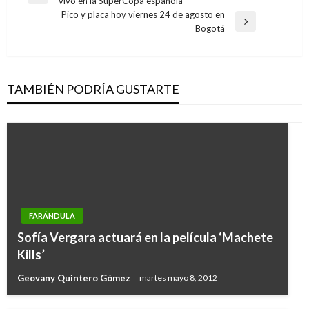
vivo en la SuperCopa española
de
anterior
Pico y placa hoy viernes 24 de agosto en
entradas
Entrada
Bogotá
siguiente
TAMBIÉN PODRÍA GUSTARTE
FARÁNDULA
Sofía Vergara actuará en la película ‘Machete
Kills’
Geovany Quintero Gómez
martes mayo 8, 2012