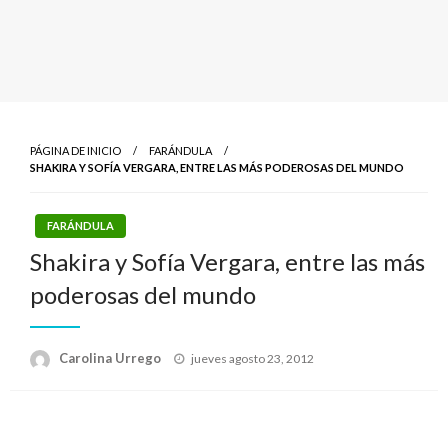
PÁGINA DE INICIO
FARÁNDULA
SHAKIRA Y SOFÍA VERGARA, ENTRE LAS MÁS PODEROSAS DEL MUNDO
FARÁNDULA
Shakira y Sofía Vergara, entre las más
poderosas del mundo
Publicado
Carolina Urrego
jueves agosto 23, 2012
el