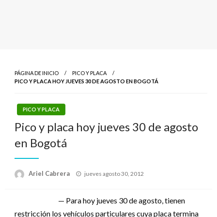
PÁGINA DE INICIO
PICO Y PLACA
PICO Y PLACA HOY JUEVES 30 DE AGOSTO EN BOGOTÁ
PICO Y PLACA
Pico y placa hoy jueves 30 de agosto
en Bogotá
Publicado
Ariel Cabrera
jueves agosto 30, 2012
el
— Para hoy jueves 30 de agosto, tienen
restricción los vehículos particulares cuya placa termina