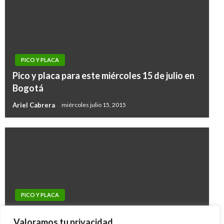
PICO Y PLACA
Pico y placa para este miércoles 15 de julio en
Bogotá
Ariel Cabrera
miércoles julio 15, 2015
PICO Y PLACA
PICO Y PLACA
Pico y placa para este martes 9 de febrero en
Pico y placa para este miércoles 24 de agosto
Valoramos tu privacidad.
Bogotá