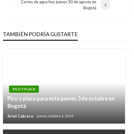
anterior
Cortes de agua hoy jueves 30 de agosto en
entradas
Entrada
Bogotá
siguiente
TAMBIÉN PODRÍA GUSTARTE
PICO Y PLACA
Pico y placa para este jueves 3 de octubre en
Bogotá
Ariel Cabrera
jueves octubre 3, 2019