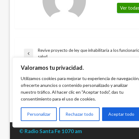
Ver todas
Revive proyecto de ley que inhabilitaría a los funcionar
Navegación
Entrada
salud
AUTOMOVILISMO
anterior
Valoramos tu privacidad.
DEPORTES
de
Todo listo para la carrera 500 del campe
Prohíben a deportistas rusos mencionar a
Utilizamos cookies para mejorar tu experiencia de navegación
Colombia
TAMBIÉN PODRÍA GUSTARTE
sociales
ofrecerte anuncios o contenido personalizado y analizar
entradas
Manuel Reyes Beltran
viernes octubre 27, 2017
nuestro tráfico. Al hacer clic en "Aceptar todo", das tu
Ariel Cabrera
martes diciembre 19, 2017
consentimiento para el uso de cookies.
Personalizar
Rechazar todo
Aceptar todo
© Radio Santa Fe 1070 am