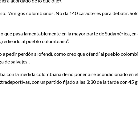
iera acordado de lo que dije».
só: “Amigos colombianos. No da 140 caracteres para debatir. Sólo
eso que pasa lamentablemente en la mayor parte de Sudamérica, en d
 agrediendo al pueblo colombiano”.
o a pedir perdón si ofendí, como creo que ofendí al pueblo colomb
a de salvajes”.
stia con la medida colombiana de no poner aire acondicionado en el
xtradeportivas, con un partido fijado a las 3:30 de la tarde con 45