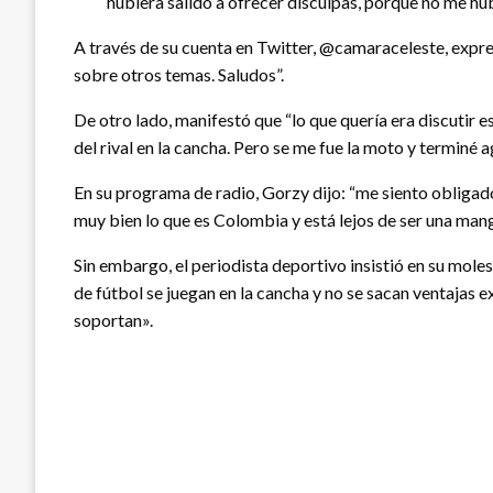
hubiera salido a ofrecer disculpas, porque no me hub
A través de su cuenta en Twitter, @camaraceleste, expre
sobre otros temas. Saludos”.
De otro lado, manifestó que “lo que quería era discutir 
del rival en la cancha. Pero se me fue la moto y terminé
En su programa de radio, Gorzy dijo: “me siento obligad
muy bien lo que es Colombia y está lejos de ser una mang
Sin embargo, el periodista deportivo insistió en su mole
de fútbol se juegan en la cancha y no se sacan ventajas e
soportan».