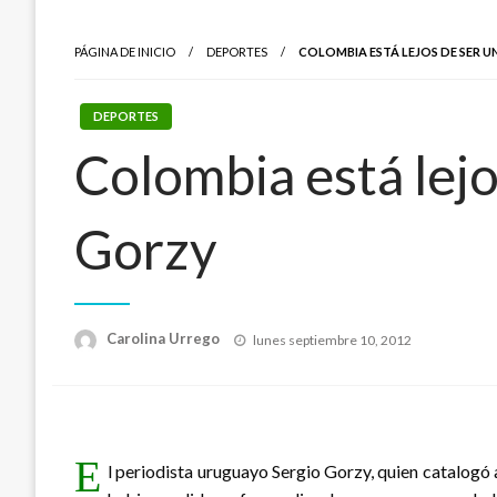
PÁGINA DE INICIO
DEPORTES
COLOMBIA ESTÁ LEJOS DE SER U
DEPORTES
Colombia está lejo
Gorzy
Publicado
Carolina Urrego
lunes septiembre 10, 2012
el
E
l periodista uruguayo Sergio Gorzy, quien catalogó a