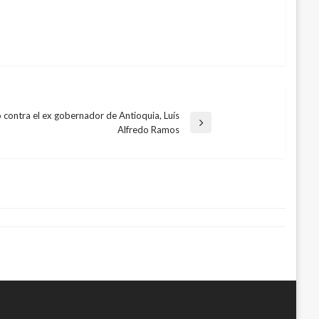
 contra el ex gobernador de Antioquia, Luís
Alfredo Ramos
osnia- Herzegovina en partido amistoso
mprendió contra el Boca Juniors
s febrero 28, 2012
011