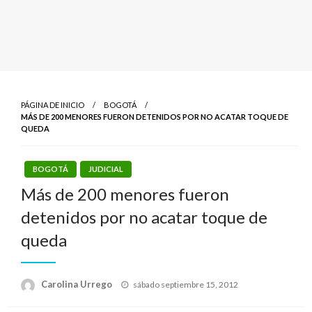
PÁGINA DE INICIO
BOGOTÁ
MÁS DE 200 MENORES FUERON DETENIDOS POR NO ACATAR TOQUE DE
QUEDA
BOGOTÁ
JUDICIAL
Más de 200 menores fueron
detenidos por no acatar toque de
queda
Publicado
Carolina Urrego
sábado septiembre 15, 2012
el