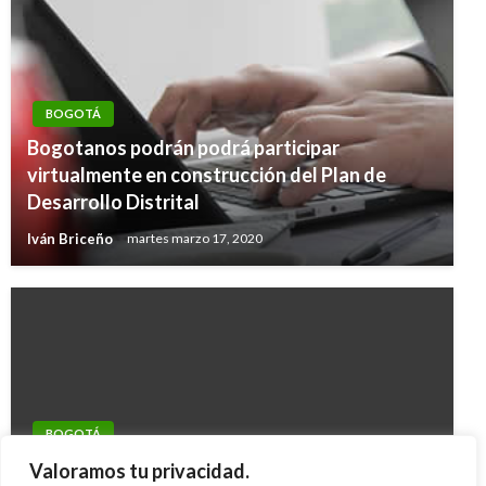
BOGOTÁ
Bogotanos podrán podrá participar
virtualmente en construcción del Plan de
Desarrollo Distrital
Iván Briceño
martes marzo 17, 2020
BOGOTÁ
Autoridades analizan si el ‘Monstruo de
Valoramos tu privacidad.