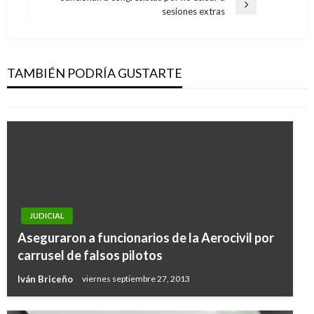
entradas
Entrada
sesiones extras
siguiente
BOGOTÁ
Contralor pide a Superindustria cruce de
información sobre el Cartel del PAE en Bogotá
TAMBIÉN PODRÍA GUSTARTE
Ariel Cabrera
martes julio 17, 2018
JUDICIAL
Aseguraron a funcionarios de la Aerocivil por
carrusel de falsos pilotos
Iván Briceño
viernes septiembre 27, 2013