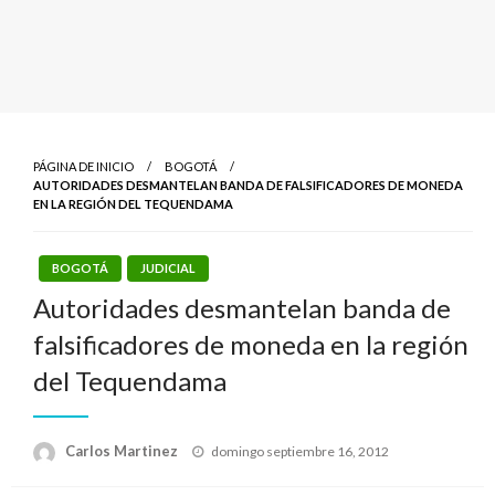
PÁGINA DE INICIO
BOGOTÁ
AUTORIDADES DESMANTELAN BANDA DE FALSIFICADORES DE MONEDA
EN LA REGIÓN DEL TEQUENDAMA
BOGOTÁ
JUDICIAL
Autoridades desmantelan banda de
falsificadores de moneda en la región
del Tequendama
Publicado
Carlos Martinez
domingo septiembre 16, 2012
el