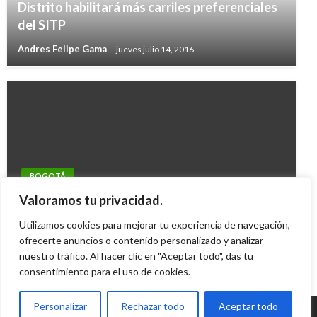
Distrito habilitará más carriles preferenciales
del SITP
Andres Felipe Gama
jueves julio 14, 2016
BOGOTÁ
Bogotá es la tercera ciudad más cara de
Valoramos tu privacidad.
América Latina y la 96 en el mundo
Utilizamos cookies para mejorar tu experiencia de navegación,
Ariel Cabrera
ofrecerte anuncios o contenido personalizado y analizar
lunes enero 23, 2012
nuestro tráfico. Al hacer clic en "Aceptar todo", das tu
consentimiento para el uso de cookies.
Personalizar
Rechazar todo
Aceptar todo
© Radio Santa Fe 1070 am