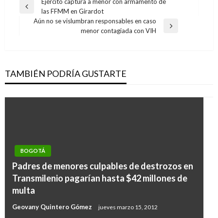
Navegación
Ejército captura a menor con armamento de
Entrada
las FFMM en Girardot
de
anterior
Aún no se vislumbran responsables en caso
entradas
Entrada
menor contagiada con VIH
siguiente
TAMBIÉN PODRÍA GUSTARTE
BOGOTÁ
Padres de menores culpables de destrozos en
Transmilenio pagarían hasta $42 millones de
multa
Geovany Quintero Gómez
jueves marzo 15, 2012