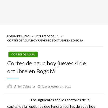
PÁGINA DE INICIO
CORTES DE AGUA
CORTES DE AGUA HOY JUEVES 4 DE OCTUBRE EN BOGOTÁ
CORTES DE AGUA
Cortes de agua hoy jueves 4 de
octubre en Bogotá
Publicado
Ariel Cabrera
jueves octubre 4, 2012
el
–Los siguientes son los sectores de la
capital de la república que tendrán cortes de agua hoy