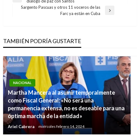
Entrada
diálogo de paz con Santos
de
anterior
Sargento Pascuas y otros 11 voceros de las
entradas
Entrada
Farc ya están en Cuba
siguiente
TAMBIÉN PODRÍA GUSTARTE
NACIONAL
Martha Mancera al asumir temporalmente
como Fiscal General: «No será una
NACIONAL
permanencia extensa, no es deseable para una
Autoridades marítimas alertan sobre fuertes
óptima marcha de la entidad»
marejadas en el Pacífico colombiano
Ariel Cabrera
miércoles febrero 14, 2024
Ariel Cabrera
martes agosto 16, 2016