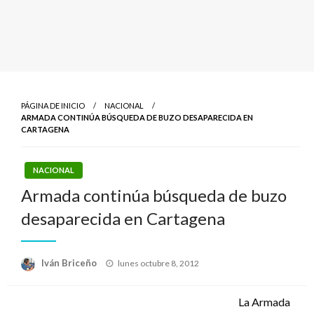
PÁGINA DE INICIO
NACIONAL
ARMADA CONTINÚA BÚSQUEDA DE BUZO DESAPARECIDA EN
CARTAGENA
NACIONAL
Armada continúa búsqueda de buzo
desaparecida en Cartagena
Publicado
Iván Briceño
lunes octubre 8, 2012
el
La Armada