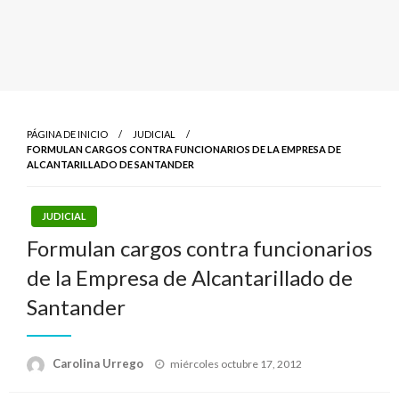
PÁGINA DE INICIO
JUDICIAL
FORMULAN CARGOS CONTRA FUNCIONARIOS DE LA EMPRESA DE
ALCANTARILLADO DE SANTANDER
JUDICIAL
Formulan cargos contra funcionarios
de la Empresa de Alcantarillado de
Santander
Publicado
Carolina Urrego
miércoles octubre 17, 2012
el