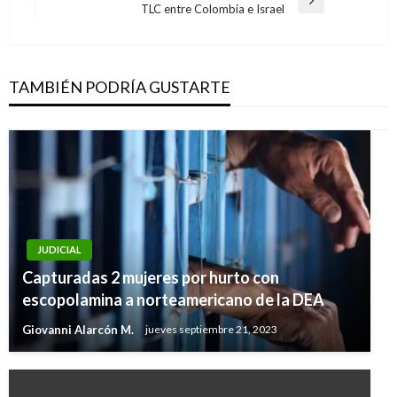
entradas
Entrada
TLC entre Colombia e Israel
siguiente
TAMBIÉN PODRÍA GUSTARTE
JUDICIAL
Capturadas 2 mujeres por hurto con
escopolamina a norteamericano de la DEA
Giovanni Alarcón M.
jueves septiembre 21, 2023