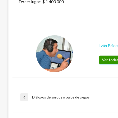
·Tercer lugar: $ 1.400.000
Iván Bric
Ver todas
Navegación
Diálogos de sordos o palos de ciegos
Entrada
anterior
de
CIENCIA Y TECNOLOGÍA