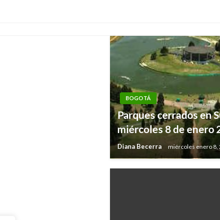
 virus en diciembre
BOGOTÁ
Parques cerrados en S
eda internacional
miércoles 8 de enero
Diana Becerra
miércoles enero 8,