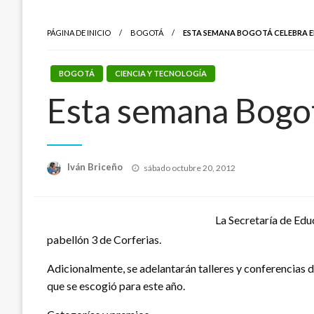
PÁGINA DE INICIO
BOGOTÁ
ESTA SEMANA BOGOTÁ CELEBRA E
BOGOTÁ
CIENCIA Y TECNOLOGÍA
Esta semana Bogot
Publicado
Iván Briceño
sábado octubre 20, 2012
el
La Secretaría de Edu
pabellón 3 de Corferias.
Adicionalmente, se adelantarán talleres y conferencias 
que se escogió para este año.