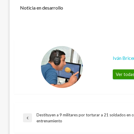
Noticia en desarrollo
Iván Bric
Ver todas
Destituyen a 9 militares por torturar a 21 soldados en 
Navegación
Entrada
entrenamiento
anterior