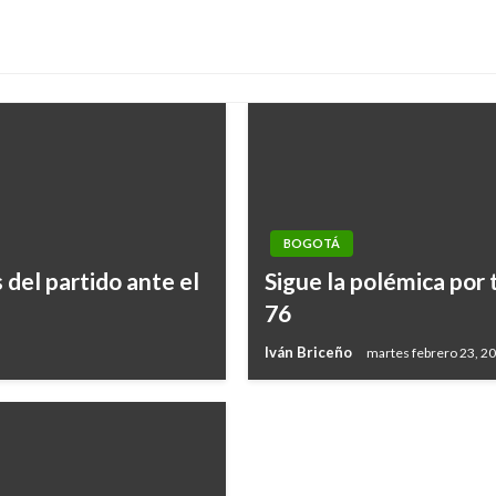
BOGOTÁ
JUDICIAL
del partido ante el
Sigue la polémica por 
Fiscalía ocupa bienes 
76
personas del cartel de 
Iván Briceño
martes febrero 23, 2
Ariel Cabrera
jueves mayo 18, 20