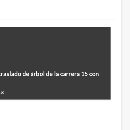
traslado de árbol de la carrera 15 con
por $60 mil millones y captura a 5
los frigoríficos
010
17