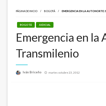
PÁGINA DE INICIO
BOGOTÁ
EMERGENCIA EN LA AUTONORTE: 
BOGOTÁ
JUDICIAL
Emergencia en la A
Transmilenio
Publicado
Iván Briceño
martes octubre 23, 2012
el