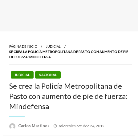
PÁGINA DE INICIO
JUDICIAL
SE CREA LA POLICÍA METROPOLITANA DE PASTO CON AUMENTO DE PIE
DE FUERZA: MINDEFENSA
JUDICIAL
NACIONAL
Se crea la Policía Metropolitana de
Pasto con aumento de pie de fuerza:
Mindefensa
Publicado
Carlos Martinez
miércoles octubre 24, 2012
el