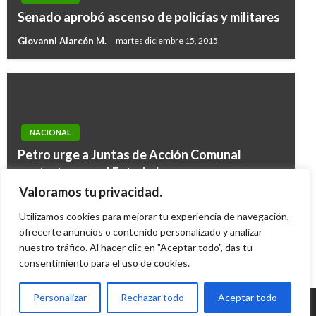
Senado aprobó ascenso de policías y militares
Giovanni Alarcón M.
martes diciembre 15, 2015
NACIONAL
Petro urge a Juntas de Acción Comunal
contratar con el Estado los recursos
disponibles para el programa de Ollas
Valoramos tu privacidad.
Comunitarias
Utilizamos cookies para mejorar tu experiencia de navegación,
ofrecerte anuncios o contenido personalizado y analizar
Ariel Cabrera
domingo diciembre 4, 2022
nuestro tráfico. Al hacer clic en "Aceptar todo", das tu
consentimiento para el uso de cookies.
Personalizar
Rechazar todo
Aceptar todo
© Radio Santa Fe 1070 am