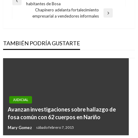
Entrada
habitantes de Bosa
de
anterior
Chapinero adelanta fortalecimiento
entradas
Entrada
empresarial a vendedores informales
siguiente
TAMBIÉN PODRÍA GUSTARTE
JUDICIAL
Avanzan investigaciones sobre hallazgo de
fosa común con 62 cuerpos en Nariño
Mary Gomez
sábado febrero 7, 2015