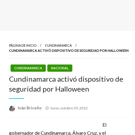
PÁGINA DE INICIO
CUNDINAMARCA
CUNDINAMARCA ACTIVÓ DISPOSITIVO DE SEGURIDAD POR HALLOWEEN
CUNDINAMARCA
NACIONAL
Cundinamarca activó dispositivo de
seguridad por Halloween
Publicado
Iván Briceño
lunes octubre 29, 2012
el
El
gobernador de Cundinamarca, Álvaro Cruz, y el