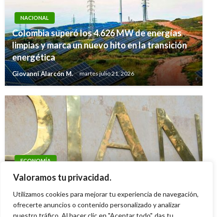
NACIONAL
Colombia superó los 4.626 MW de energías
limpias y marca un nuevo hito en la transición
energética
Giovanni Alarcón M.
martes julio 21, 2026
ECONOMÍA
Dian hace precisiones sobre los alcances de la
Valoramos tu privacidad.
Emergencia Económica
Utilizamos cookies para mejorar tu experiencia de navegación,
ofrecerte anuncios o contenido personalizado y analizar
Ariel Cabrera
viernes enero 16, 2026
nuestro tráfico. Al hacer clic en "Aceptar todo", das tu