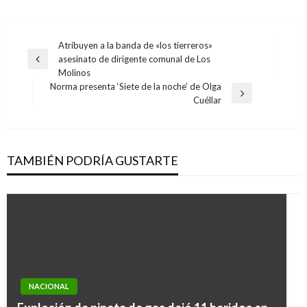
Navegación
Atribuyen a la banda de «los tierreros»
asesinato de dirigente comunal de Los
de
Entrada
Molinos
anterior
entradas
Norma presenta ‘Siete de la noche’ de Olga
Entrada
Cuéllar
siguiente
TAMBIÉN PODRÍA GUSTARTE
NACIONAL