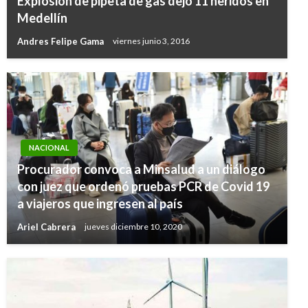
Explosión de pipeta de gas dejó 11 heridos en
Medellín
Andres Felipe Gama
viernes junio 3, 2016
NACIONAL
Procurador convoca a Minsalud a un diálogo
con juez que ordenó pruebas PCR de Covid 19
a viajeros que ingresen al país
Ariel Cabrera
jueves diciembre 10, 2020