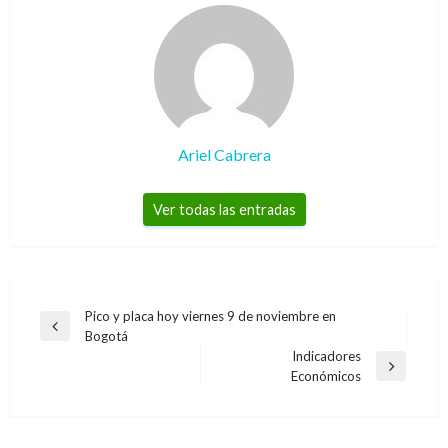
Ariel Cabrera
Ver todas las entradas
Navegación
Pico y placa hoy viernes 9 de noviembre en
Entrada
Bogotá
de
anterior
Indicadores
entradas
Entrada
Económicos
siguiente
CORTES DE AGUA
CORTES DE AGUA
Cortes de agua para este miércoles 10 y
CORTES DE AGUA