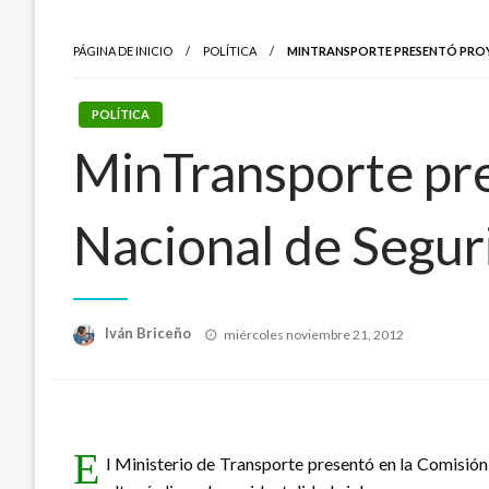
PÁGINA DE INICIO
POLÍTICA
MINTRANSPORTE PRESENTÓ PROY
POLÍTICA
MinTransporte pre
Nacional de Segur
Publicado
Iván Briceño
miércoles noviembre 21, 2012
el
E
l Ministerio de Transporte presentó en la Comisión 