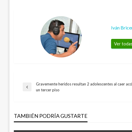
Iván Bric
Ver todas
Gravemente heridos resultan 2 adolescentes al caer ac
Navegación
Entrada
un tercer piso
anterior
de
TAMBIÉN PODRÍA GUSTARTE
entradas