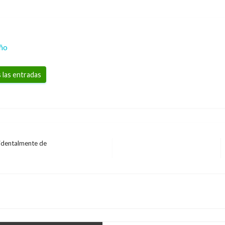
eño
 las entradas
cidentalmente de
POLÍTICA
Nunca más las mujeres 
afirmó Vicepresident
Giovanni Alarcón M.
jueves marzo