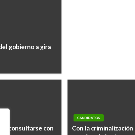
el gobierno a gira
CANDIDATOS
ebe consultarse con
Con la criminalización 
,