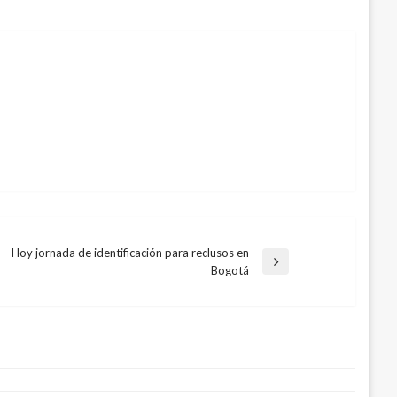
Hoy jornada de identificación para reclusos en
Entrada
Bogotá
siguiente
detrás de los hombres en la política,
a en Foro M
 11, 2021