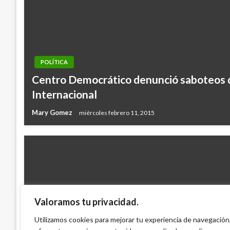
POLÍTICA
Centro Democrático denunció saboteos d
Internacional
Mary Gomez
miércoles febrero 11, 2015
Valoramos tu privacidad.
POLÍTICA
Decisión sobre reforma a la educación d
Utilizamos cookies para mejorar tu experiencia de navegación