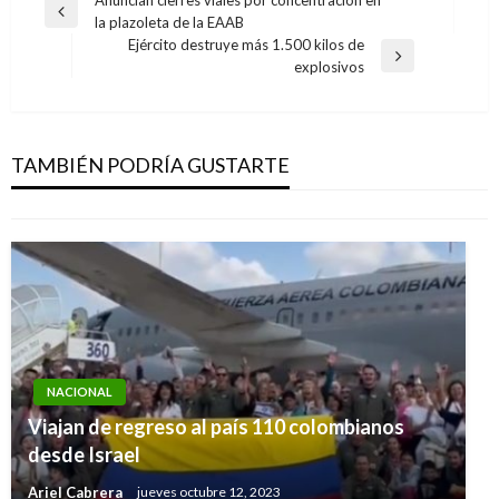
Navegación
Anuncian cierres viales por concentración en
Entrada
la plazoleta de la EAAB
de
anterior
Ejército destruye más 1.500 kilos de
entradas
Entrada
explosivos
siguiente
NACIONAL
Procuraduría destituyó e inhabilitó por 14
años al alcalde de Juradó, Chocó
TAMBIÉN PODRÍA GUSTARTE
Ariel Cabrera
jueves noviembre 7, 2019
NACIONAL
Viajan de regreso al país 110 colombianos
desde Israel
Ariel Cabrera
jueves octubre 12, 2023