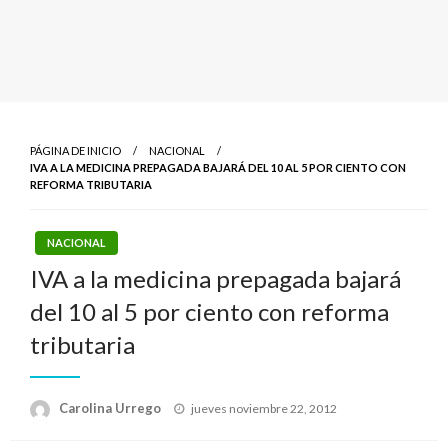
PÁGINA DE INICIO
NACIONAL
IVA A LA MEDICINA PREPAGADA BAJARÁ DEL 10 AL 5 POR CIENTO CON
REFORMA TRIBUTARIA
NACIONAL
IVA a la medicina prepagada bajará
del 10 al 5 por ciento con reforma
tributaria
Publicado
Carolina Urrego
jueves noviembre 22, 2012
el