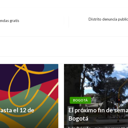
Distrito denuncia publi
ndas gratis
Entrada
siguiente
BOGOTÁ
asta el 12 de
El próximo fin de sem
Bogotá