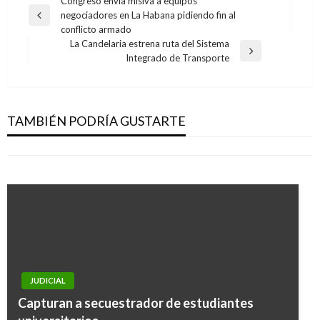
Navegación
Congreso envía misiva a equipos
negociadores en La Habana pidiendo fin al
de
Entrada
conflicto armado
anterior
entradas
La Candelaria estrena ruta del Sistema
Entrada
Integrado de Transporte
NACIONAL
siguiente
NACIONAL
Más de mil trámites de servicio en línea ya se
Temblor en Municipio de Colombia dejó 80
encuentran disponibles en el portal único del
viviendas y dos carreteras afectadas
TAMBIÉN PODRÍA GUSTARTE
Estado colombiano
Andres Felipe Gama
lunes octubre 31, 2016
Giovanni Alarcón M.
miércoles julio 3, 2019
JUDICIAL
Capturan a secuestrador de estudiantes