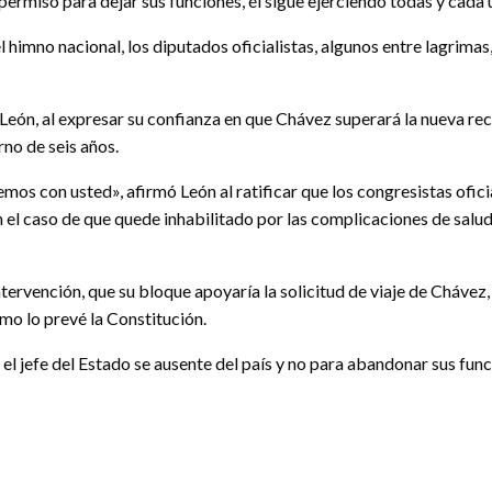
ermiso para dejar sus funciones, él sigue ejerciendo todas y cada u
l himno nacional, los diputados oficialistas, algunos entre lagrimas
a León, al expresar su confianza en que Chávez superará la nueva rec
rno de seis años.
mos con usted», afirmó León al ratificar que los congresistas ofic
el caso de que quede inhabilitado por las complicaciones de salud
ntervención, que su bloque apoyaría la solicitud de viaje de Chávez
mo lo prevé la Constitución.
el jefe del Estado se ausente del país y no para abandonar sus fun