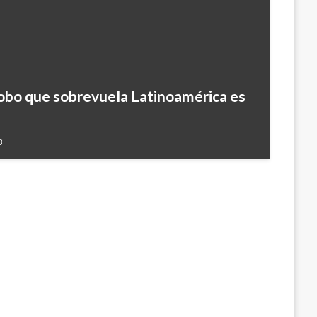
obo que sobrevuela Latinoamérica es
dedicada a la explotación sexual de
l Amazonas
3
019