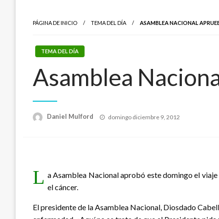
PÁGINA DE INICIO
TEMA DEL DÍA
ASAMBLEA NACIONAL APRUEB
TEMA DEL DÍA
Asamblea Nacional
Publicado
Daniel Mulford
domingo diciembre 9, 2012
el
L
a Asamblea Nacional aprobó este domingo el viaje 
el cáncer.
El presidente de la Asamblea Nacional, Diosdado Cabello,