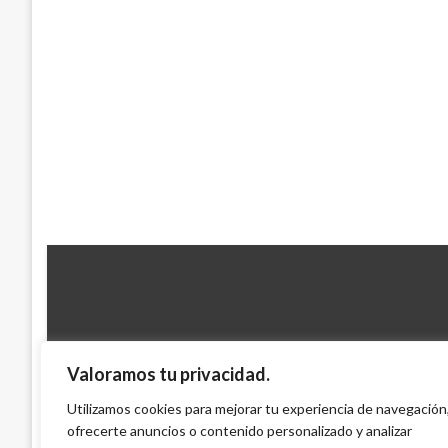
Valoramos tu privacidad.
NOTICIA EXTRAORDINARIA
Colombia pide a Europa y a Bolivia supera
Utilizamos cookies para mejorar tu experiencia de navegación
diplomática
ofrecerte anuncios o contenido personalizado y analizar