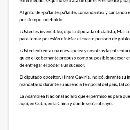
enfermedad. «Aquí no se trata de que el Presidente pida p
Al grito de «pa’lante, pa’lante, comandante» y cantando e
por tiempo indefinido.
«Usted es invencible», dijo la diputada oficialista, Marí
para tomar posesión e iniciar el cuarto período de gobie
«Usted enfrenta una nueva pelea y nosotros la enfrentare
quien el gobernante propuso como su posible sucesor en 
de entregar el poder a un sucesor.
El diputado opositor, Hiram Gaviria, indicó, durante su i
mandatario durante su ausencia temporal del país, tal co
La Asamblea Nacional aclaró que el permiso es para que 
aquí, en Cuba, en la China y dónde sea”, subrayó.