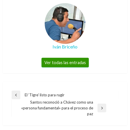
Iván Briceño
Ver todas las entradas
Navegación
El ‘Tigre’ listo para rugir
Entrada
de
Santos reconoció a Chávez como una
anterior
«persona fundamental» para el proceso de
entradas
Entrada
paz
siguiente