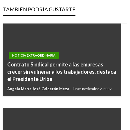
TAMBIÉN PODRÍA GUSTARTE
NOTICIA EXTRAORDINARIA
Contrato Sindical permite a las empresas
POLÍTICA
crecer sin vulnerar a los trabajadores, destaca
Canciller Carlos Holmes Trujillo inició visita a
el Presidente Uribe
Washington y Nueva York
Ángela María José Calderón Meza
lunes noviembre 2, 2009
Giovanni Alarcón M.
lunes julio 15, 2019