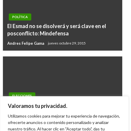
POLÍTICA
El Esmad no se disolverá y será clave en el
posconflicto: Mindefensa
Andres Felipe Gama
jueves octubre 29, 2015
ELECCIONES
Penagos hace llamado para no inscribir
Valoramos tu privacidad.
candidatos al Parlamento Andino
Utilizamos cookies para mejorar tu experiencia de navegación,
ofrecerte anuncios o contenido personalizado y analizar
Iván Briceño
martes diciembre 3, 2013
nuestro tráfico. Al hacer clic en "Aceptar todo", das tu