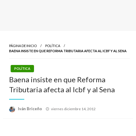
PÁGINA DE INICIO
POLÍTICA
BAENA INSISTE EN QUE REFORMA TRIBUTARIA AFECTA AL ICBF Y AL SENA
POLÍTICA
Baena insiste en que Reforma
Tributaria afecta al Icbf y al Sena
Publicado
Iván Briceño
viernes diciembre 14, 2012
el