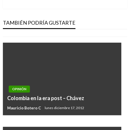
siguiente
OPINIÓN
Sanas competencias
TAMBIÉN PODRÍA GUSTARTE
Juan David Escobar Cubides
viernes agosto 3, 2018
OPINIÓN
OPINIÓN
¡Los políticos deberían donar parte de su
Colombia en la era post – Chávez
salario!
Mauricio Botero C
lunes diciembre 17, 2012
Juan David Escobar Cubides
viernes julio 12, 2019