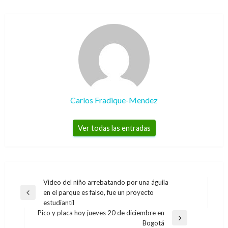
Carlos Fradique-Mendez
Ver todas las entradas
Navegación
Video del niño arrebatando por una águila
en el parque es falso, fue un proyecto
de
Entrada
estudiantil
anterior
entradas
Pico y placa hoy jueves 20 de diciembre en
Entrada
Bogotá