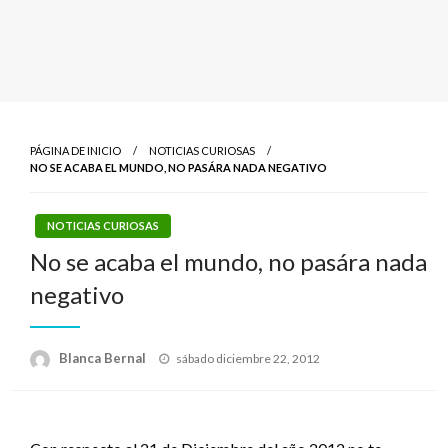
PÁGINA DE INICIO
NOTICIAS CURIOSAS
NO SE ACABA EL MUNDO, NO PASÁRA NADA NEGATIVO
NOTICIAS CURIOSAS
No se acaba el mundo, no pasára nada
negativo
Publicado
Blanca Bernal
sábado diciembre 22, 2012
el