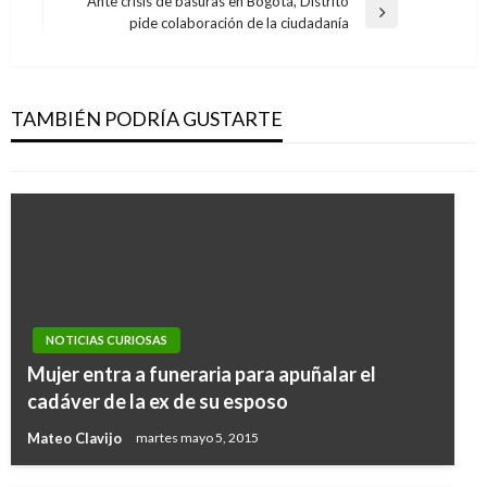
de
Ante crisis de basuras en Bogotá, Distrito
anterior
Entrada
pide colaboración de la ciudadanía
entradas
siguiente
NOTICIAS CURIOSAS
Un semáforo que baila es la sensación en
YouTube
TAMBIÉN PODRÍA GUSTARTE
Iván Briceño
miércoles septiembre 17, 2014
NOTICIAS CURIOSAS
Mujer entra a funeraria para apuñalar el
cadáver de la ex de su esposo
Mateo Clavijo
martes mayo 5, 2015