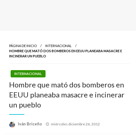
PÁGINA DE INICIO
INTERNACIONAL
HOMBRE QUE MATÓ DOS BOMBEROS EN EEUU PLANEABA MASACRE E
INCINERAR UN PUEBLO
INTERNACIONAL
Hombre que mató dos bomberos en
EEUU planeaba masacre e incinerar
un pueblo
Publicado
Iván Briceño
miércoles diciembre 26, 2012
el