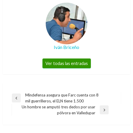
Iván Briceño
Ver todas las entradas
Navegación
Mindefensa asegura que Farc cuenta con 8
Entrada
mil guerrilleros, el ELN tiene 1.500
de
anterior
Un hombre se amputó tres dedos por usar
entradas
Entrada
pólvora en Valledupar
siguiente