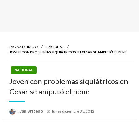
PÁGINA DE INICIO
NACIONAL
JOVEN CON PROBLEMAS SIQUIÁTRICOS EN CESAR SE AMPUTÓ EL PENE
NACIONAL
Joven con problemas siquiátricos en
Cesar se amputó el pene
Publicado
Iván Briceño
lunes diciembre 31, 2012
el