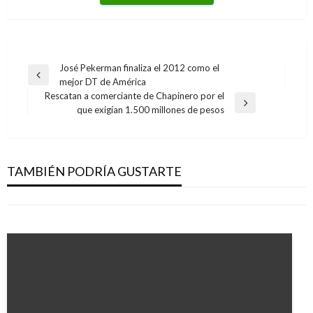
Navegación
José Pekerman finaliza el 2012 como el
Entrada
mejor DT de América
de
anterior
Rescatan a comerciante de Chapinero por el
entradas
Entrada
que exigían 1.500 millones de pesos
siguiente
NACIONAL
Resultados de las loterías y chances de este
NACIONAL
domingo 12 de febrero en Colombia
TAMBIÉN PODRÍA GUSTARTE
Conmemoran día cívico de la mujer colombiana
Ariel Cabrera
lunes febrero 13, 2017
Manuel Reyes Beltran
martes noviembre 14, 2017