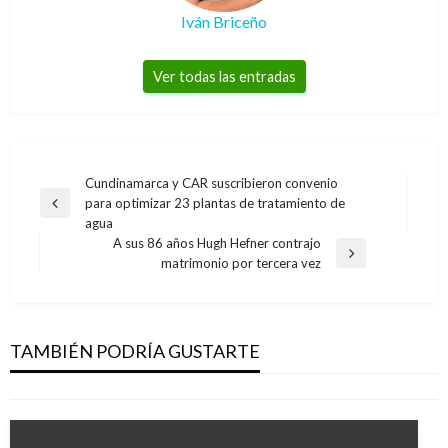
Iván Briceño
Ver todas las entradas
Navegación
Cundinamarca y CAR suscribieron convenio
para optimizar 23 plantas de tratamiento de
de
Entrada
agua
anterior
entradas
A sus 86 años Hugh Hefner contrajo
Entrada
matrimonio por tercera vez
siguiente
NOTICIAS CURIOSAS
La singular ilusión óptica de esta foto se
viralizó en redes
TAMBIÉN PODRÍA GUSTARTE
Iván Briceño
martes octubre 8, 2019