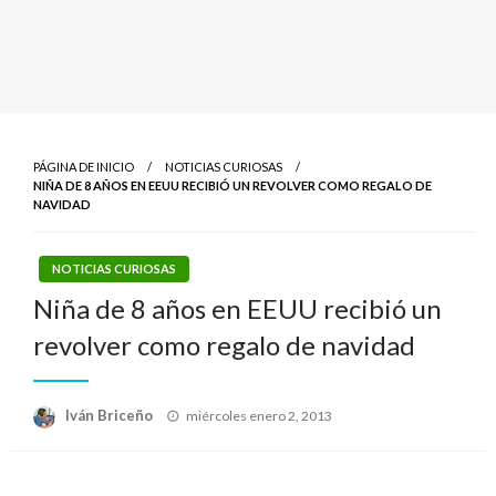
PÁGINA DE INICIO
NOTICIAS CURIOSAS
NIÑA DE 8 AÑOS EN EEUU RECIBIÓ UN REVOLVER COMO REGALO DE
NAVIDAD
NOTICIAS CURIOSAS
Niña de 8 años en EEUU recibió un
revolver como regalo de navidad
Publicado
Iván Briceño
miércoles enero 2, 2013
el