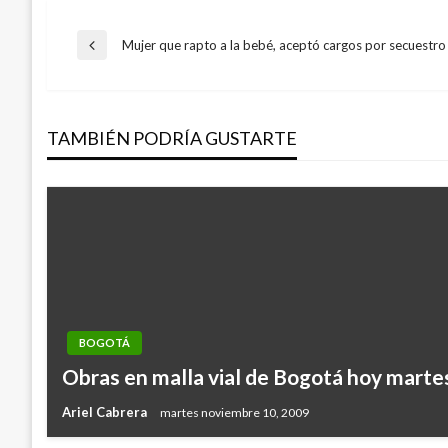
Navegación
Mujer que rapto a la bebé, aceptó cargos por secuestr
Entrada
anterior
de
TAMBIÉN PODRÍA GUSTARTE
entradas
BOGOTÁ
Obras en malla vial de Bogotá hoy marte
Ariel Cabrera
martes noviembre 10, 2009