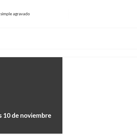
o simple agravado
BOGOTÁ
Más de 10 películas p
Cinemateca de Bogot
Margarita Bedoya
martes septiem
s 10 de noviembre