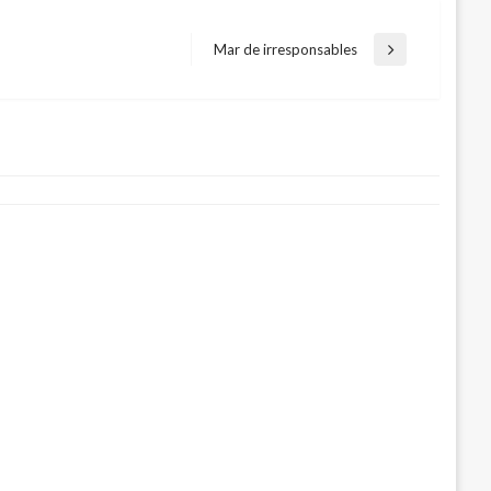
Mar de irresponsables
Entrada
siguiente
ara disfrutar en Amor y Amistad con la
á
bre 14, 2021