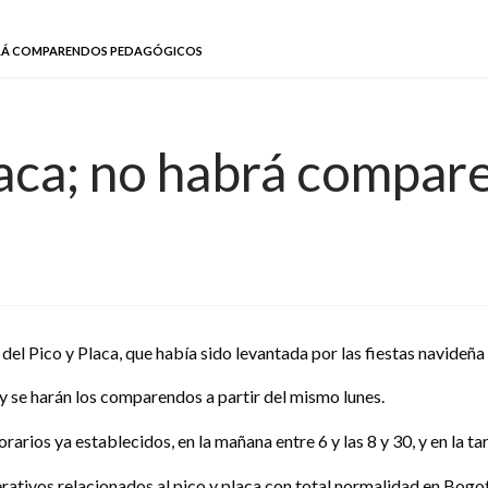
ABRÁ COMPARENDOS PEDAGÓGICOS
placa; no habrá compa
del Pico y Placa, que había sido levantada por las fiestas navideña y
y se harán los comparendos a partir del mismo lunes.
ios ya establecidos, en la mañana entre 6 y las 8 y 30, y en la tard
rativos relacionados al pico y placa con total normalidad en Bogo