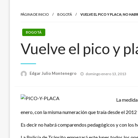
PÁGINA DE INICIO
BOGOTÁ
VUELVE EL PICO Y PLACA; NO H
BOGOTÁ
Vuelve el pico y 
Publicado
Edgar Julio Montenegro
domingo enero 13, 2013
el
La medida 
enero, con la misma numeración que traía desde el 2012 
Es decir no habrá comparendos pedagógicos y con los horar
La Policía de Tránsito empezará este lunes todos los ope