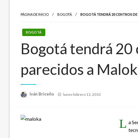
PÁGINA DE INICIO
BOGOTÁ
BOGOTÁ TENDRÁ 20 CENTROS DE 
BOGOTÁ
Bogotá tendrá 20 c
parecidos a Malo
Publicado
Iván Briceño
lunes febrero 11, 2013
el
L
a Se
tecn