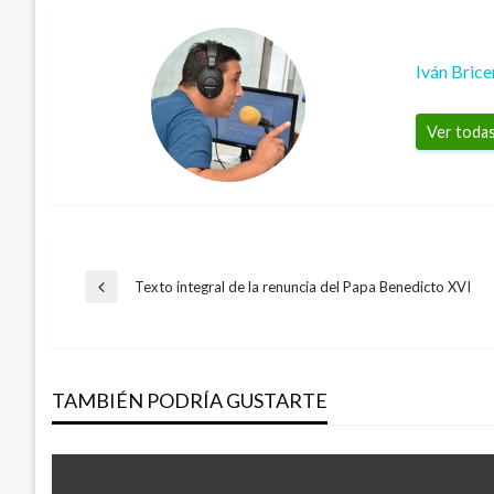
Iván Bric
Ver todas
Navegación
Texto integral de la renuncia del Papa Benedicto XVI
Entrada
anterior
de
TAMBIÉN PODRÍA GUSTARTE
entradas