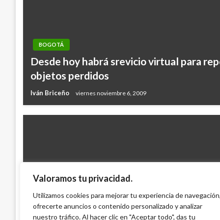
BOGOTÁ
Desde hoy habrá srevicio virtual para r
objetos perdidos
Iván Briceño
viernes noviembre 6, 2009
Valoramos tu privacidad.
BOGOTÁ
Utilizamos cookies para mejorar tu experiencia de navegación
ofrecerte anuncios o contenido personalizado y analizar
Sebastián Negret, gerente de bicicletas
nuestro tráfico. Al hacer clic en "Aceptar todo", das tu