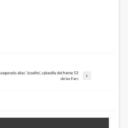
segurado alias ‘Joselito’, cabecilla del frente 53
rada
de las Farc
uiente