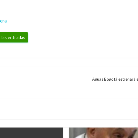
rera
 las entradas
Aguas Bogotá estrenará e
Entrada
siguiente