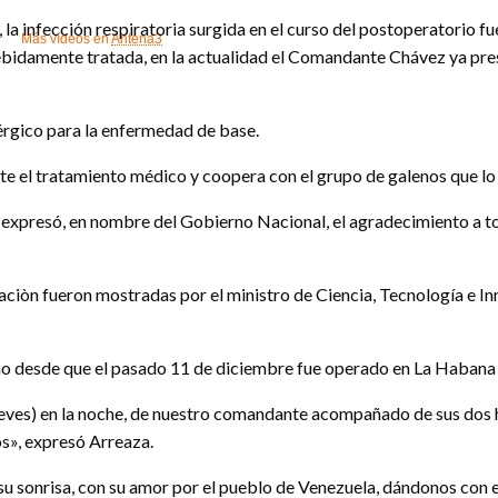
a infección respiratoria surgida en el curso del postoperatorio f
Más vídeos en
Antena3
ebidamente tratada, en la actualidad el Comandante Chávez ya prese
érgico para la enfermedad de base.
e el tratamiento médico y coopera con el grupo de galenos que lo 
n expresó, en nombre del Gobierno Nacional, el agradecimiento a t
ciòn fueron mostradas por el ministro de Ciencia, Tecnología e I
o desde que el pasado 11 de diciembre fue operado en La Habana 
ves) en la noche, de nuestro comandante acompañado de sus dos hij
os», expresó Arreaza.
u sonrisa, con su amor por el pueblo de Venezuela, dándonos con e