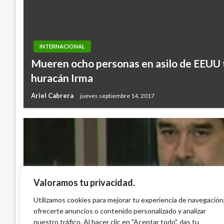
INTERNACIONAL
Mueren ocho personas en asilo de EEUU 
huracán Irma
Ariel Cabrera
jueves septiembre 14, 2017
Valoramos tu privacidad.
INTERNACIONAL
Maduro: «La agresión a Venezuela sería el
Utilizamos cookies para mejorar tu experiencia de navegación
ofrecerte anuncios o contenido personalizado y analizar
guerra catastrófica en el Caribe»
nuestro tráfico. Al hacer clic en "Aceptar todo", das tu