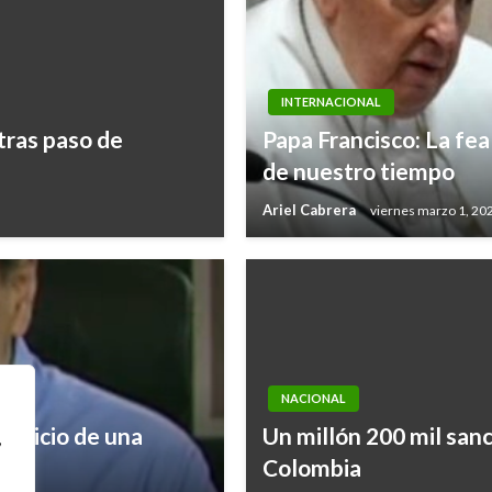
INTERNACIONAL
tras paso de
Papa Francisco: La fea
de nuestro tiempo
Ariel Cabrera
viernes marzo 1, 20
NACIONAL
 inicio de una
Un millón 200 mil san
,
Colombia