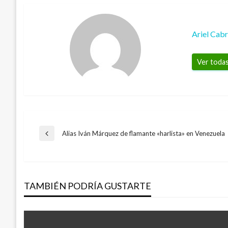
Ariel Cab
Ver todas
Navegación
Alias Iván Márquez de flamante «harlista» en Venezuela
Entrada
anterior
de
TAMBIÉN PODRÍA GUSTARTE
entradas