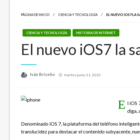
PÁGINA DE INICIO
CIENCIA Y TECNOLOGÍA
EL NUEVO IOS7 LA S
CIENCIA Y TECNOLOGÍA
HISTORIA DE INTERNET
El nuevo iOS7 la s
Publicado
Iván Briceño
martes junio 11, 2013
el
E
l iOS 
diga,
Denominado iOS 7, la plataforma del teléfono inteligente
translucidez para destacar el contenido subyacente, nuev