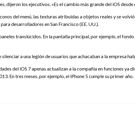
es, dijeron los ejecutivos. «Es el cambio más grande del iOS desde 
s íconos del menú, las texturas atribuidas a objetos reales y se volv
 para desarrolladores en San Francisco (EE. UU.).
 paneles translúcidos. En la pantalla principal, por ejemplo, el fon
gue silenciar a una legión de usuarios que achacaban a la empresa h
vedades del iOS 7 apenas actualizan a la compañía en funciones ya d
13. En tres meses, por ejemplo, el iPhone 5 cumple su primer año.