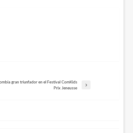
ombia gran triunfador en el Festival ComKids
Prix Jeneusse
 serie de celulares gamer, ROG Phone
emas de inicio de sesión
31, 2014
1