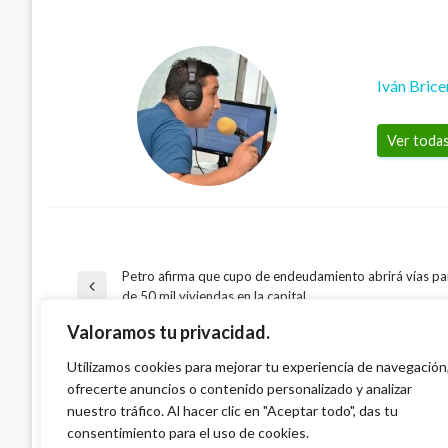
Iván Bric
Ver todas
Petro afirma que cupo de endeudamiento abrirá vías pa
Navegación
Entrada
de 50 mil viviendas en la capital
anterior
Valoramos tu privacidad.
CIENCIA Y TECNOLOGÍA
de
CIENCIA Y TECNOLOGÍA
En los últimos 16 años el dengue ha cobra
Utilizamos cookies para mejorar tu experiencia de navegación
Llega a Colombia Instafit el gimnasio de 
TAMBIÉN PODRÍA GUSTARTE
ofrecerte anuncios o contenido personalizado y analizar
colombianos
entradas
Paola Hernandez
viernes enero 24, 2014
nuestro tráfico. Al hacer clic en "Aceptar todo", das tu
Andres Felipe Gama
lunes mayo 23, 2016
consentimiento para el uso de cookies.